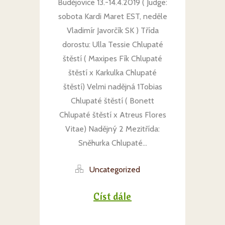
Budějovice 13.-14.4.2019 ( Judge:
sobota Kardi Maret EST, neděle
Vladimír Javorčík SK ) Třída
dorostu: Ulla Tessie Chlupaté
štěstí ( Maxipes Fík Chlupaté
štěstí x Karkulka Chlupaté
štěstí) Velmi nadějná 1Tobias
Chlupaté štěstí ( Bonett
Chlupaté štěstí x Atreus Flores
Vitae) Nadějný 2 Mezitřída:
Sněhurka Chlupaté...
Uncategorized
Číst dále