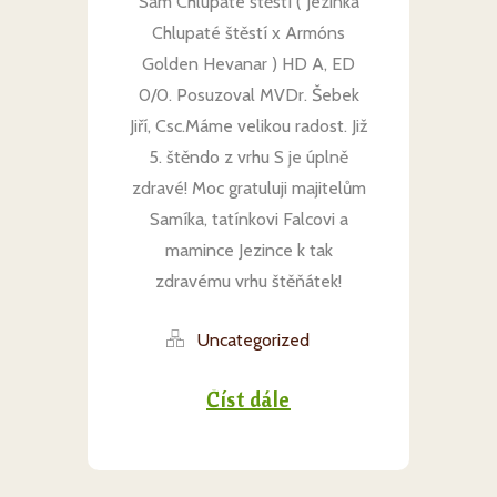
Sam Chlupaté štěstí ( Jezinka
Chlupaté štěstí x Armóns
Golden Hevanar ) HD A, ED
0/0. Posuzoval MVDr. Šebek
Jiří, Csc.Máme velikou radost. Již
5. štěndo z vrhu S je úplně
zdravé! Moc gratuluji majitelům
Samíka, tatínkovi Falcovi a
mamince Jezince k tak
zdravému vrhu štěňátek!
Uncategorized
Číst dále