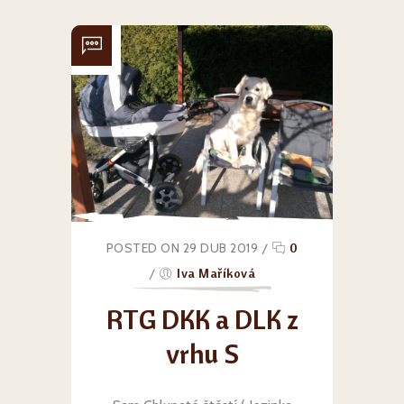
POSTED ON 29 DUB 2019
/
0
/
Iva Maříková
RTG DKK a DLK z
vrhu S