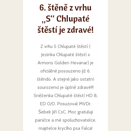
6. štěně z vrhu
„S“ Chlupaté
štěstí je zdravé!
Z vrhu S Chlupaté štěstí (
Jezinka Chlupaté štěstí x
Armons Golden Hevanar) je
oficiálně posouzeno již 6.
štěndo. A stejně jako ostatní
sourozenci je úplně zdravé!!!
Sněženka Chlupaté štěstí HD B,
ED 0/0. Posuzoval MVDr.
Šebek Jiří CsC. Moc gratuluji
paničce a mé spoluchovatelce,
majitelce krycího psa Falca!