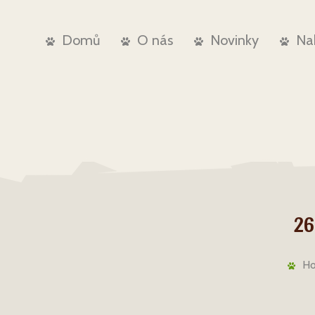
Domů
O nás
Novinky
Na
26
H