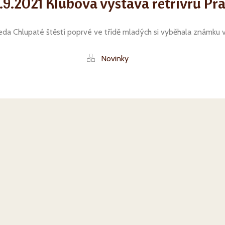
.9.2021 Klubová výstava retrívrů Pr
da Chlupaté štěstí poprvé ve třídě mladých si vyběhala známku 
Novinky