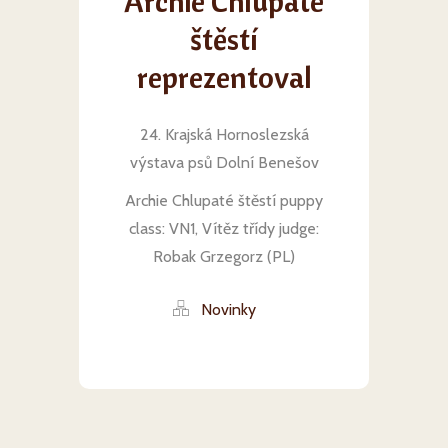
Archie Chlupaté
štěstí
reprezentoval
24. Krajská Hornoslezská
výstava psů Dolní Benešov
Archie Chlupaté štěstí puppy
class: VN1, Vítěz třídy judge:
Robak Grzegorz (PL)
Novinky