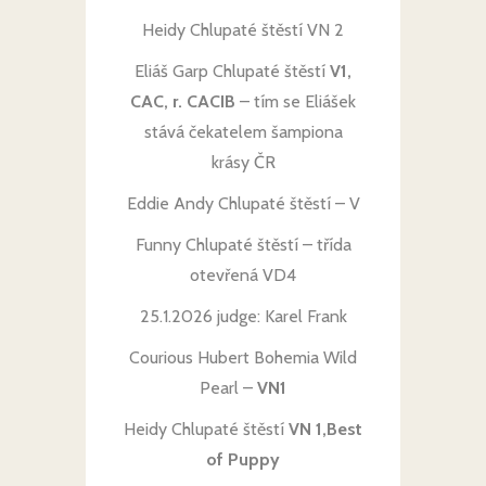
Heidy Chlupaté štěstí VN 2
Eliáš Garp Chlupaté štěstí
V1,
CAC, r. CACIB
– tím se Eliášek
stává čekatelem šampiona
krásy ČR
Eddie Andy Chlupaté štěstí – V
Funny Chlupaté štěstí – třída
otevřená VD4
25.1.2026 judge: Karel Frank
Courious Hubert Bohemia Wild
Pearl –
VN1
Heidy Chlupaté štěstí
VN 1,Best
of Puppy