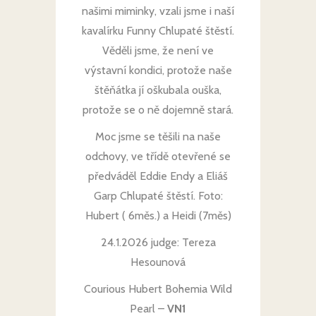
našimi miminky, vzali jsme i naší
kavalírku Funny Chlupaté štěstí.
Věděli jsme, že není ve
výstavní kondici, protože naše
štěňátka jí oškubala ouška,
protože se o ně dojemně stará.
Moc jsme se těšili na naše
odchovy, ve třídě otevřené se
předváděl Eddie Endy a Eliáš
Garp Chlupaté štěstí. Foto:
Hubert ( 6měs.) a Heidi (7měs)
24.1.2026 judge: Tereza
Hesounová
Courious Hubert Bohemia Wild
Pearl –
VN1