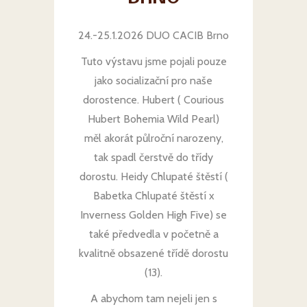
24.-25.1.2026 DUO CACIB Brno
Tuto výstavu jsme pojali pouze
jako socializační pro naše
dorostence. Hubert ( Courious
Hubert Bohemia Wild Pearl)
měl akorát půlroční narozeny,
tak spadl čerstvě do třídy
dorostu. Heidy Chlupaté štěstí (
Babetka Chlupaté štěstí x
Inverness Golden High Five) se
také předvedla v početně a
kvalitně obsazené třídě dorostu
(13).
A abychom tam nejeli jen s