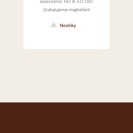
sourozenci. HD A, ED 0/0.
Gratulujeme majitelům!
Novinky