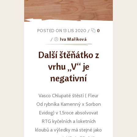
POSTED ON 13 LIS 2020
/
0
/
Iva Maříková
Další štěňátko z
vrhu „V“ je
negativní
Vasco Chlupaté štěstí ( Fleur
Od rybníka Kamenný x Sorbon
Evidog) v 1,5roce absolvovat
RTG kyčelních a loketních
kloubů a výledky má stejné jako