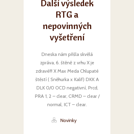
Další výsledek
RTG a
nepovinných
vyšetření
Dneska nám přišla skvělá
zpráva, 6. štěně z vrhu X je
zdravé!!! X Max Meda Chlupaté
štěstí ( Sněhurka x Kalif) DKK A
DLK 0/0 OCD negativní, Prcd,
PRA 1, 2 – clear, CRMD – clear /
normal, ICT – clear.
Novinky