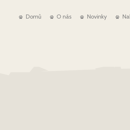
Domů
O nás
Novinky
Na