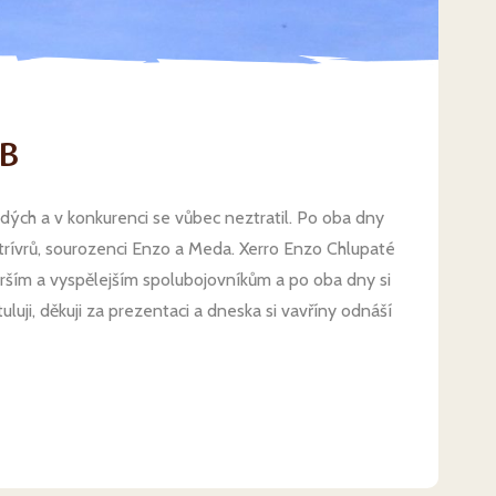
IB
adých a v konkurenci se vůbec neztratil. Po oba dny
trívrů, sourozenci Enzo a Meda. Xerro Enzo Chlupaté
ším a vyspělejším spolubojovníkům a po oba dny si
i, děkuji za prezentaci a dneska si vavříny odnáší