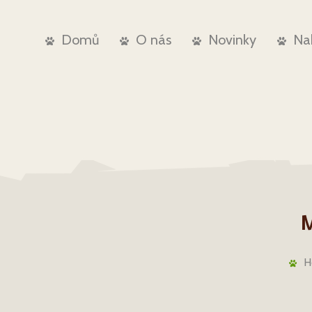
Domů
O nás
Novinky
Na
M
H