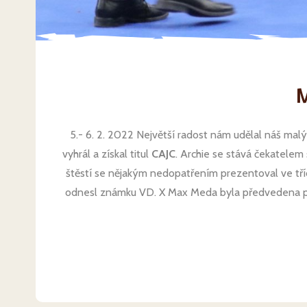
M
5.- 6. 2. 2022 Největší radost nám udělal náš malý
vyhrál a získal titul
CAJC
. Archie se stává čekatelem
štěstí se nějakým nedopatřením prezentoval ve tř
odnesl známku VD. X Max Meda byla předvedena pouz