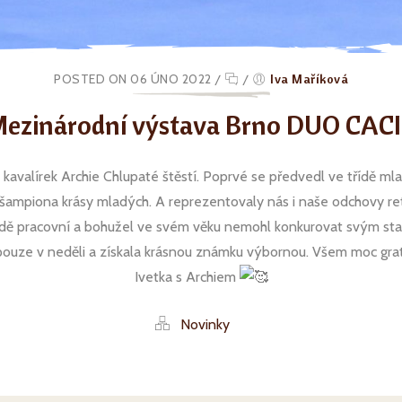
POSTED ON 06 ÚNO 2022
/
/
Iva Maříková
ezinárodní výstava Brno DUO CAC
 kavalírek Archie Chlupaté štěstí. Poprvé se předvedl ve třídě ml
 šampiona krásy mladých. A reprezentovaly nás i naše odchovy re
ídě pracovní a bohužel ve svém věku nemohl konkurovat svým star
e v neděli a získala krásnou známku výbornou. Všem moc gratuluj
Ivetka s Archiem
Novinky