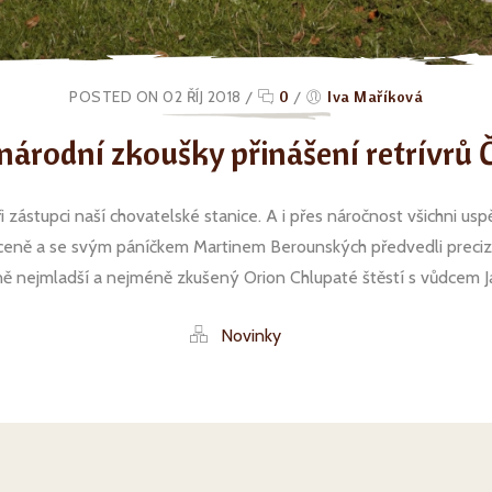
POSTED ON 02 ŘÍJ 2018
/
0
/
Iva Maříková
národní zkoušky přinášení retrívrů 
i zástupci naší chovatelské stanice. A i přes náročnost všichni usp
 1.ceně a se svým páníčkem Martinem Berounských předvedli precizn
 nejmladší a nejméně zkušený Orion Chlupaté štěstí s vůdcem Jar
Novinky