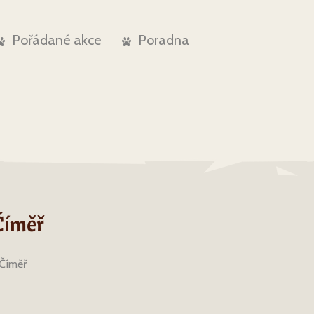
Pořádané akce
Poradna
Číměř
 Číměř