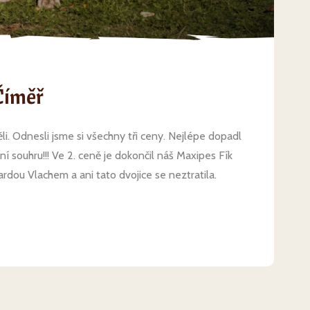
Číměř
ěli. Odnesli jsme si všechny tři ceny. Nejlépe dopadl
í souhru!!! Ve 2. ceně je dokončil náš Maxipes Fík
dou Vlachem a ani tato dvojice se neztratila.