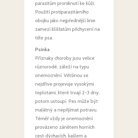
parazitům proniknutí ke kůži.
Použití protiparazitárního
obojku jako nejpřednější linie
zamezí klíšťatům přichycení na
těle psa.
Psinka
Příznaky choroby jsou velice
různorodé, záleží na typu
onemocnění. Většinou se
nejdříve projevuje vysokými
teplotami, které trvají 2-3 dny,
potom ustoupí. Pes může být
malátný a nepřijímat potravu.
Téměř vždy je onemocnění
provázeno zánětem horních
cest dýchacích, kašlem a