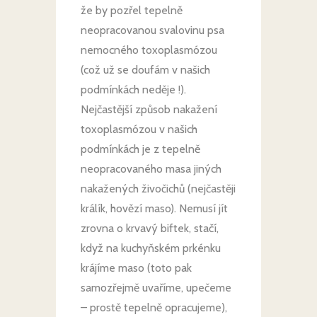
že by pozřel tepelně
neopracovanou svalovinu psa
nemocného toxoplasmózou
(což už se doufám v našich
podmínkách neděje !).
Nejčastější způsob nakažení
toxoplasmózou v našich
podmínkách je z tepelně
neopracovaného masa jiných
nakažených živočichů (nejčastěji
králík, hovězí maso). Nemusí jít
zrovna o krvavý biftek, stačí,
když na kuchyňském prkénku
krájíme maso (toto pak
samozřejmě uvaříme, upečeme
– prostě tepelně opracujeme),