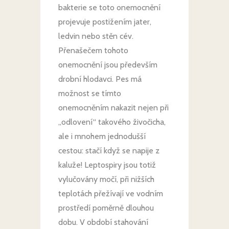
bakterie se toto onemocnění
projevuje postižením jater,
ledvin nebo stěn cév.
Přenašečem tohoto
onemocnění jsou především
drobní hlodavci. Pes má
možnost se tímto
onemocněním nakazit nejen při
„odlovení“ takového živočicha,
ale i mnohem jednodušší
cestou: stačí když se napije z
kaluže! Leptospiry jsou totiž
vylučovány močí, při nižších
teplotách přežívají ve vodním
prostředí poměrně dlouhou
dobu. V období stahování