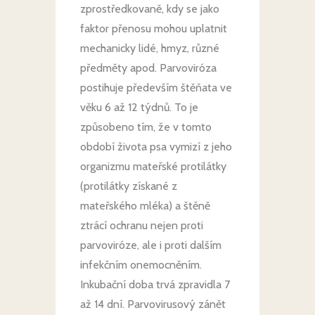
zprostředkovaně, kdy se jako
faktor přenosu mohou uplatnit
mechanicky lidé, hmyz, různé
předměty apod. Parvoviróza
postihuje především štěňata ve
věku 6 až 12 týdnů. To je
způsobeno tím, že v tomto
období života psa vymizí z jeho
organizmu mateřské protilátky
(protilátky získané z
mateřského mléka) a štěně
ztrácí ochranu nejen proti
parvoviróze, ale i proti dalším
infekčním onemocněním.
Inkubační doba trvá zpravidla 7
až 14 dní. Parvovirusový zánět