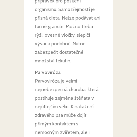
přípravek pro posílení
organismu. Samozřejmostí je
přísná dieta. Nelze podávat ani
tučné granule. Možno třeba
rýži, ovesné vločky, slepičí
vývar a podobně. Nutno
zabezpečit dostatečné
množství tekutin.
Parvoviróza
Parvoviróza je velmi
nejnebezpečná choroba, která
postihuje zejména štěňata v
nejútlejším věku. K nakažení
zdravého psa může dojít
přímým kontaktem s
nemocným zvířetem, ale i