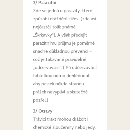
2/ Parazitní
Zde se jedná o parazity, které
způsobí dráždění střev. (zde asi
nejčastěji tolik známé
„Škrkavky“). A však předejít
parazitnímu průjmu je poměrně
snadné důkladnou prevencí –
což je takzvané pravidelné
„odčervování“. ( Při odčervování
tabletkou nutno dohlédnout
aby pejsek někde stranou
prášek nevyplivl a skutečně
pozřel.)
3/ Otravy
Trávicí trakt mohou dráždit i
chemické sloučeniny nebo jedy.