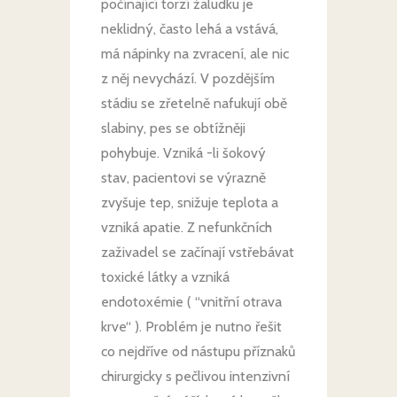
počínající torzí žaludku je
neklidný, často lehá a vstává,
má nápinky na zvracení, ale nic
z něj nevychází. V pozdějším
stádiu se zřetelně nafukují obě
slabiny, pes se obtížněji
pohybuje. Vzniká -li šokový
stav, pacientovi se výrazně
zvyšuje tep, snižuje teplota a
vzniká apatie. Z nefunkčních
zaživadel se začínají vstřebávat
toxické látky a vzniká
endotoxémie ( “vnitřní otrava
krve“ ). Problém je nutno řešit
co nejdříve od nástupu příznaků
chirurgicky s pečlivou intenzivní