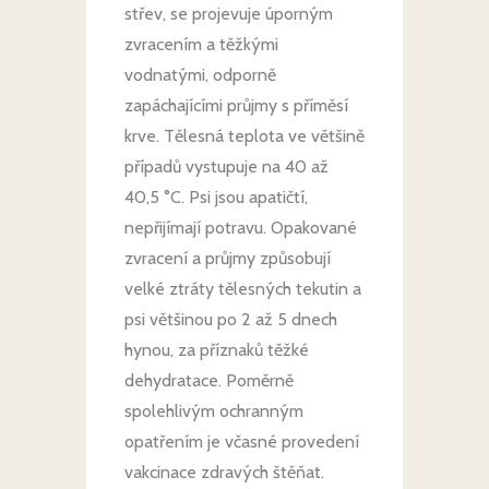
střev, se projevuje úporným
zvracením a těžkými
vodnatými, odporně
zapáchajícími průjmy s příměsí
krve. Tělesná teplota ve většině
případů vystupuje na 40 až
40,5 °C. Psi jsou apatičtí,
nepřijímají potravu. Opakované
zvracení a průjmy způsobují
velké ztráty tělesných tekutin a
psi většinou po 2 až 5 dnech
hynou, za příznaků těžké
dehydratace. Poměrně
spolehlivým ochranným
opatřením je včasné provedení
vakcinace zdravých štěňat.