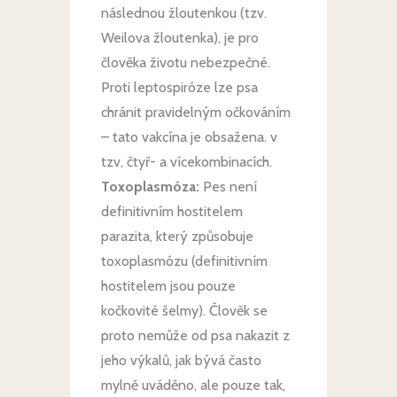
následnou žloutenkou (tzv.
Weilova žloutenka), je pro
člověka životu nebezpečné.
Proti leptospiróze lze psa
chránit pravidelným očkováním
– tato vakcína je obsažena. v
tzv, čtyř- a vícekombinacích.
Toxoplasmóza:
Pes není
definitivním hostitelem
parazita, který způsobuje
toxoplasmózu (definitivním
hostitelem jsou pouze
kočkovité šelmy). Člověk se
proto nemůže od psa nakazit z
jeho výkalů, jak bývá často
mylně uváděno, ale pouze tak,