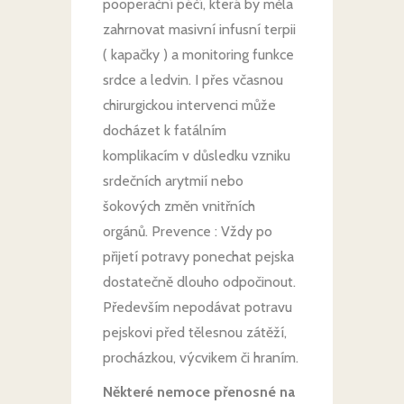
pooperační péčí, která by měla
zahrnovat masivní infusní terpii
( kapačky ) a monitoring funkce
srdce a ledvin. I přes včasnou
chirurgickou intervenci může
docházet k fatálním
komplikacím v důsledku vzniku
srdečních arytmií nebo
šokových změn vnitřních
orgánů. Prevence : Vždy po
přijetí potravy ponechat pejska
dostatečně dlouho odpočinout.
Především nepodávat potravu
pejskovi před tělesnou zátěží,
procházkou, výcvikem či hraním.
Některé nemoce přenosné na