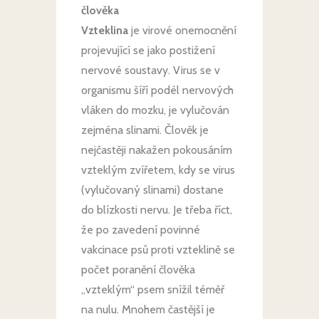
člověka
Vzteklina
je virové onemocnění
projevující se jako postižení
nervové soustavy. Virus se v
organismu šíří podél nervových
vláken do mozku, je vylučován
zejména slinami. Člověk je
nejčastěji nakažen pokousáním
vzteklým zvířetem, kdy se virus
(vylučovaný slinami) dostane
do blízkosti nervu. Je třeba říct,
že po zavedení povinné
vakcinace psů proti vzteklině se
počet poranění člověka
„vzteklým“ psem snížil téměř
na nulu. Mnohem častější je