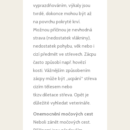
vyprazdňováním, výkaly jsou
tvrdé, dokonce mohou být až
na povrchu pokryté krví.
Možnou příčinou je nevhodná
strava (nedostatek vlákniny),
nedostatek pohybu, věk nebo i
cizí předmět ve střevech. Zácpu
často způsobí např. hovězí
kosti. Vážnějším způsobením
zácpy může být „ucpání“ střeva
cizím tělesem nebo
tkzv.diletace střeva. Opět je
důležité vyhledat veterináře.
Onemocnění močových cest
Neboli zánět močových cest.