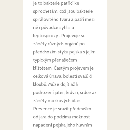
Je to bakterie patřící ke
spirochetám, což jsou bakterie
spirálovitého tvaru a patří mezi
ně i původce syfilis a
leptospirózy . Projevuje se
záněty různých orgánů po
předchozím styku pejska s jejím
typickým přenašečem –
klíštětem. Častým projevem je
celková únava, bolesti svalů či
kloubů. Může dojít až k
poškození jater, ledvin, srdce až
záněty mozkových blan.
Prevence je snížit především
od jara do podzimu možnost
napadení pejska jeho hlavním