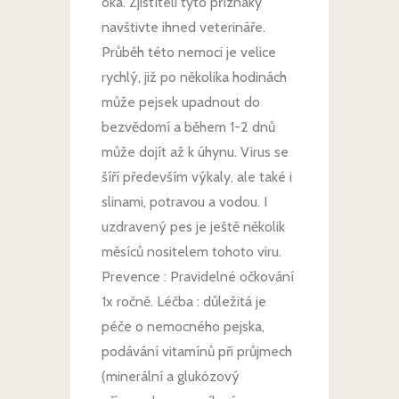
oka. Zjistíteli tyto příznaky
navštivte ihned veterináře.
Průběh této nemoci je velice
rychlý, již po několika hodinách
může pejsek upadnout do
bezvědomí a během 1-2 dnů
může dojít až k úhynu. Virus se
šíří především výkaly, ale také i
slinami, potravou a vodou. I
uzdravený pes je ještě několik
měsíců nositelem tohoto viru.
Prevence : Pravidelné očkování
1x ročně. Léčba : důležitá je
péče o nemocného pejska,
podávání vitamínů při průjmech
(minerální a glukózový