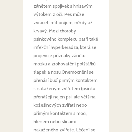
zánětem spojivek s hnisavým
výtokem z očí. Pes může
zvracet, mít průjem, někdy až
krvavý. Mezi choroby
psinkového komplexu patří také
infekční hyperkeraóza, která se
projevuje příznaky zánětu
mozku a zrohovatění polštářků
tlapek a nosu.Onemocnění se
přenáší buď přímým kontaktem
s nakaženým zvířetem (psinku
přenášejí nejen psi, ale většina
kožešinových zvířat) nebo
přímým kontaktem s močí,
hlenem nebo slinami
nakaženého zvířete. Léčení se