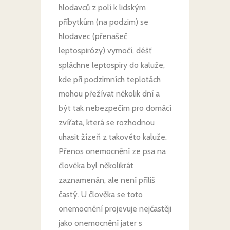
hlodavců z polí k lidským
příbytkům (na podzim) se
hlodavec (přenašeč
leptospirózy) vymočí, déšť
spláchne leptospiry do kaluže,
kde při podzimních teplotách
mohou přežívat několik dní a
být tak nebezpečím pro domácí
zvířata, která se rozhodnou
uhasit žízeň z takovéto kaluže.
Přenos onemocnění ze psa na
člověka byl několikrát
zaznamenán, ale není příliš
častý. U člověka se toto
onemocnění projevuje nejčastěji
jako onemocnění jater s