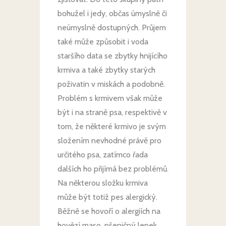
bohužel i jedy, občas úmyslně či
neúmyslně dostupných. Průjem
také může způsobit i voda
staršího data se zbytky hnijícího
krmiva a také zbytky starých
poživatin v miskách a podobně.
Problém s krmivem však může
být i na straně psa, respektivě v
tom, že některé krmivo je svým
složením nevhodné právě pro
určitého psa, zatímco řada
dalších ho přijímá bez problémů.
Na některou složku krmiva
může být totiž pes alergický.
Běžně se hovoří o alergiích na
hovězí maso, pšeničný lepek,