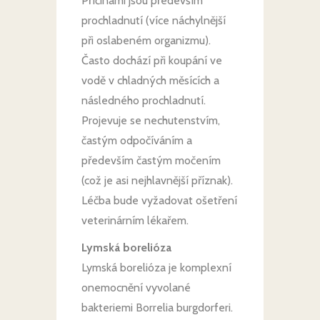
Příčinami jsou především
prochladnutí (více náchylnější
při oslabeném organizmu).
Často dochází při koupání ve
vodě v chladných měsících a
následného prochladnutí.
Projevuje se nechutenstvím,
častým odpočíváním a
především častým močením
(což je asi nejhlavnější příznak).
Léčba bude vyžadovat ošetření
veterinárním lékařem.
Lymská borelióza
Lymská borelióza je komplexní
onemocnění vyvolané
bakteriemi Borrelia burgdorferi.