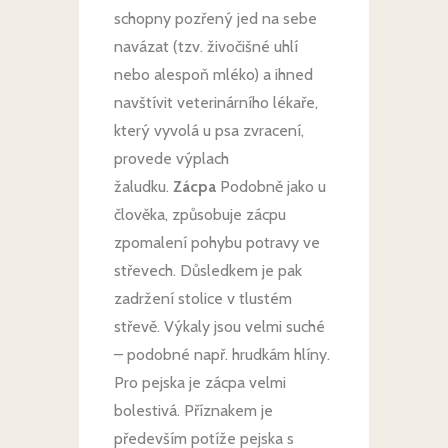
schopny pozřený jed na sebe
navázat (tzv. živočišné uhlí
nebo alespoň mléko) a ihned
navštívit veterinárního lékaře,
který vyvolá u psa zvracení,
provede výplach
žaludku.
Zácpa
Podobně jako u
člověka, způsobuje zácpu
zpomalení pohybu potravy ve
střevech. Důsledkem je pak
zadržení stolice v tlustém
střevě. Výkaly jsou velmi suché
– podobné např. hrudkám hlíny.
Pro pejska je zácpa velmi
bolestivá. Příznakem je
především potíže pejska s