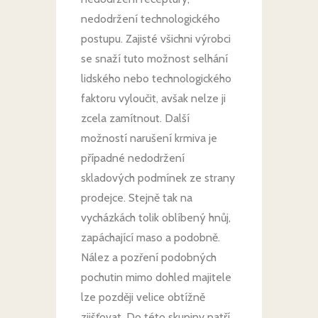
nedodržení technologického
postupu. Zajisté všichni výrobci
se snaží tuto možnost selhání
lidského nebo technologického
faktoru vyloučit, avšak nelze ji
zcela zamítnout. Další
možností narušení krmiva je
případné nedodržení
skladových podmínek ze strany
prodejce. Stejně tak na
vycházkách tolik oblíbený hnůj,
zapáchající maso a podobně.
Nález a pozření podobných
pochutin mimo dohled majitele
lze později velice obtížně
zjišťovat. Do této skupiny patří