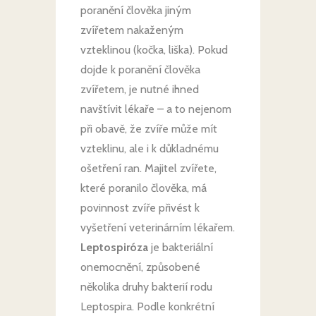
poranění člověka jiným
zvířetem nakaženým
vzteklinou (kočka, liška). Pokud
dojde k poranění člověka
zvířetem, je nutné ihned
navštívit lékaře – a to nejenom
při obavě, že zvíře může mít
vzteklinu, ale i k důkladnému
ošetření ran. Majitel zvířete,
které poranilo člověka, má
povinnost zvíře přivést k
vyšetření veterinárním lékařem.
Leptospiróza
je bakteriální
onemocnění, způsobené
několika druhy bakterií rodu
Leptospira. Podle konkrétní