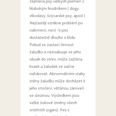
zejména psy velkých plemen s
hlubokým hrudníkem ( dogy,
vlkodavy, švýcarské psy, apod ).
Nejčastěji vznikne problém po
nakrmení, není -li pes
dostatečně dlouho v klidu.
Pokud se zastaví činnost
žaludku a neevakuuje se jeho
obsah do střev, může zažitina
kvasit a žaludek se začne
nafukovat. Abnormálními stahy
stěny žaludku může docházet k
jeho otočení, většinou zároveň
se slezinou. Výsledkem jsou
velké šokové změny všech
vnitřních orgánů. Pes s