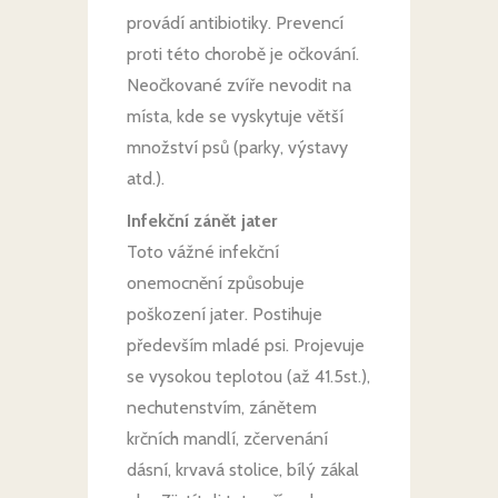
provádí antibiotiky. Prevencí
proti této chorobě je očkování.
Neočkované zvíře nevodit na
místa, kde se vyskytuje větší
množství psů (parky, výstavy
atd.).
Infekční zánět jater
Toto vážné infekční
onemocnění způsobuje
poškození jater. Postihuje
především mladé psi. Projevuje
se vysokou teplotou (až 41.5st.),
nechutenstvím, zánětem
krčních mandlí, zčervenání
dásní, krvavá stolice, bílý zákal