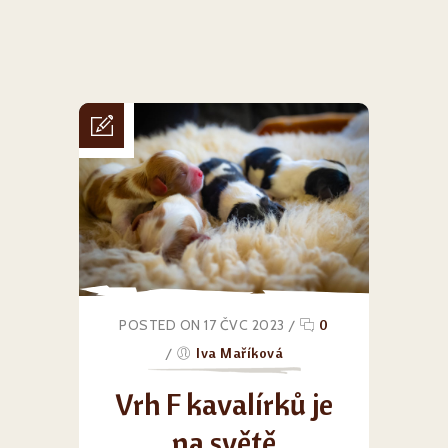
POSTED ON 17 ČVC 2023
/
0
/
Iva Maříková
Vrh F kavalírků je
na světě